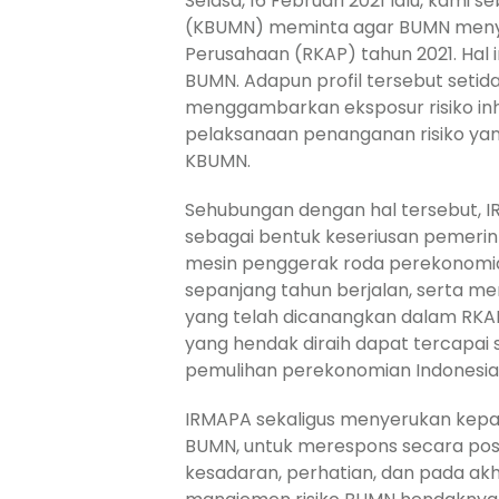
Selasa, 16 Februari 2021 lalu, ka
(KBUMN) meminta agar BUMN menyus
Perusahaan (RKAP) tahun 2021. Hal 
BUMN. Adapun profil tersebut setidak
menggambarkan eksposur risiko inhe
pelaksanaan penanganan risiko yang
KBUMN.
Sehubungan dengan hal tersebut, IR
sebagai bentuk keseriusan pemeri
mesin penggerak roda perekonomi
sepanjang tahun berjalan, serta m
yang telah dicanangkan dalam RKA
yang hendak diraih dapat tercapai
pemulihan perekonomian Indonesia 
IRMAPA sekaligus menyerukan kepad
BUMN, untuk merespons secara pos
kesadaran, perhatian, dan pada akh