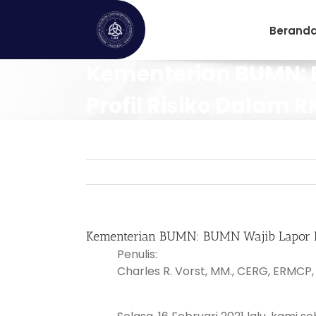
Skip
to
Berand
content
Kementerian BUMN: 
Profil Risiko Dalam 
Kementerian BUMN: BUMN Wajib Lapor Pr
Penulis:
Charles R. Vorst, MM., CERG, ERMC