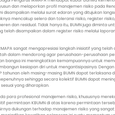
mi sebagai Pengurus IRMAPA mendapat kabar bahwa Kement
un dan melaporkan profil manajemen risiko pada Ren
ini disampaikan melalui surat edaran yang ditujukan lan
nya mencakup selera dan toleransi risiko, register risiko,
ren dan residual. Tidak hanya itu, BUMN juga diminta un
 telah disampaikan dalam register risiko melalui lapor
MAPA sangat mengapresiasi langkah inisiatif yang telah 
ntah dalam mendorong agar perusahaan-perusahaan pela
an bangsa ini meningkatkan kemampuannya untuk memah
embangun kesiapan diri untuk mengantisipasinya. Dengan
P tahunan oleh masing-masing BUMN dapat terlaksana d
 sepenuhnya sehingga secara kolektif BUMN dapat menin
sesuai yang diharapkan.
a para profesional manajemen risiko, khususnya mereka
itif permintaan KBUMN di atas karena permintaan terse
irnya dukungan terhadap manajemen risiko yang sangat kua