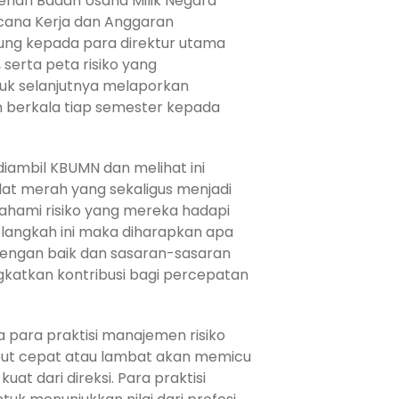
erian Badan Usaha Milik Negara
cana Kerja dan Anggaran
gsung kepada para direktur utama
 serta peta risiko yang
tuk selanjutnya melaporkan
an berkala tiap semester kepada
diambil KBUMN dan melihat ini
t merah yang sekaligus menjadi
ami risiko yang mereka hadapi
 langkah ini maka diharapkan apa
engan baik dan sasaran-sasaran
gkatkan kontribusi bagi percepatan
 para praktisi manajemen risiko
but cepat atau lambat akan memicu
t dari direksi. Para praktisi