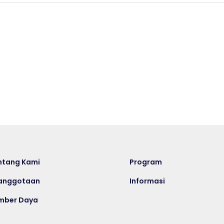
Resilience
Through
GRC
and
ELABORASI
ESG
PROSES
with
EVOLUSI
Lee
MANAJEMEN
Dittmar,
KEPATUHAN
hosted
by
Dr.
Antonius
Alijoyo
ntang Kami
Program
anggotaan
Informasi
mber Daya