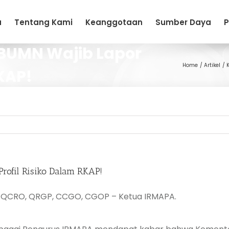
a
Tentang Kami
Keanggotaan
Sumber Daya
P
BUMN Wajib Lapor
Home
Artikel
RKAP!
ofil Risiko Dalam RKAP!
P, QCRO, QRGP, CCGO, CGOP – Ketua IRMAPA.