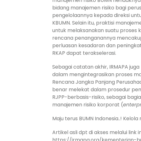
manajemen risiko BUMN hendaknya m
bidang manajemen risiko bagi peru
pengelolaannya kepada direksi unt
KBUMN. Selain itu, praktisi manaje
untuk melaksanakan suatu proses kaj
rencana penanganannya mencakup pem
perluasan kesadaran dan peningk
RKAP dapat terakselerasi.
Sebagai catatan akhir, IRMAPA juga
dalam mengintegrasikan proses man
Rencana Jangka Panjang Perusahaan
benar melekat dalam prosedur pen
RJPP-berbasis-risiko, sebagai bagi
manajemen risiko korporat (
enterp
Maju terus BUMN Indonesia..! Kelola 
Artikel asli dpt di akses melalui link in
https://irmapa.org/kementerian-b