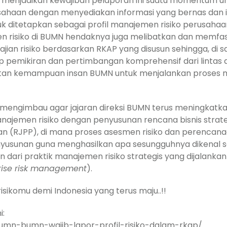
enjadikan kewajiban pelaporan ini suatu momentum untu
sahaan dengan menyediakan informasi yang bernas dan in
uk ditetapkan sebagai profil manajemen risiko perusaha
men risiko di BUMN hendaknya juga melibatkan dan memfas
ian risiko berdasarkan RKAP yang disusun sehingga, di satu
ikiran dan pertimbangan komprehensif dari lintas direk
atan kemampuan insan BUMN untuk menjalankan proses 
 mengimbau agar jajaran direksi BUMN terus meningkatka
ajemen risiko dengan penyusunan rencana bisnis strate
 (RJPP), di mana proses asesmen risiko dan perencanaa
yusunan guna menghasilkan apa sesungguhnya dikenal s
an dari praktik manajemen risiko strategis yang dijala
rise risk management
).
risikomu demi Indonesia yang terus maju..!!
i:
umn-bumn-wajib-lapor-profil-risiko-dalam-rkap/